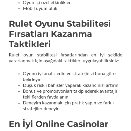
Oyun içi özel etkinlikler
Mobil uyumluluk
Rulet Oyunu Stabilitesi
Fırsatları Kazanma
Taktikleri
Rulet oyun stabilitesi fırsatlarından en iyi şekilde
yararlanmak için aşağıdaki taktikleri uygulayabilirsiniz:
Oyunu iyi analiz edin ve stratejinizi buna göre
belirleyin
Düşük riskli bahisler yaparak kazancınızı artırın
Bonus ve promosyonları takip ederek avantajlı
tekliflerden faydalanın
Deneyim kazanmak için pratik yapın ve farklı
stratejiler deneyin
En İyi Online Casinolar