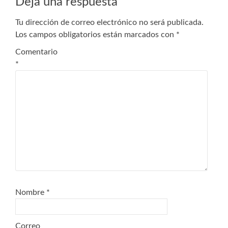
Deja una respuesta
Tu dirección de correo electrónico no será publicada.
Los campos obligatorios están marcados con
*
Comentario
*
Nombre
*
Correo