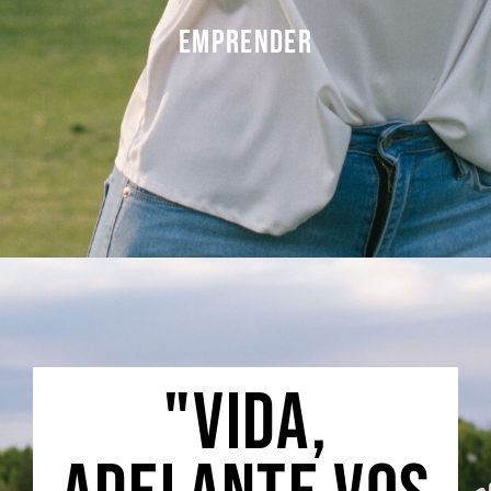
sin un mindset apropiado, es imposible
Emprender
volvernos personas de valor que aporten
valor a los demas.
Vivir de lo que amas, nunca fue tan fail
como en esta era de la humanidad. Solo
tenes que ser mas fuerte que tus miedos, y
"Vida,
jugártela por vos.