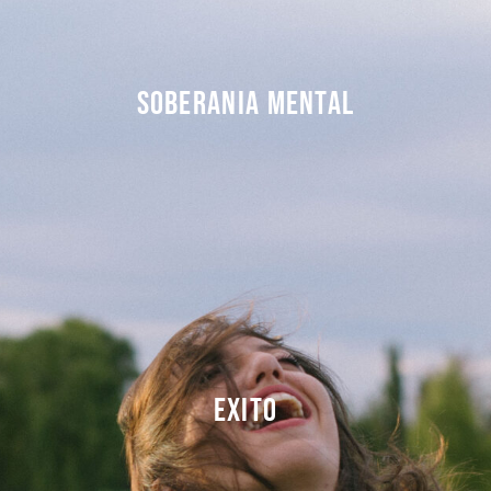
soberania mental
hemos nacido par superrealismos nuestras
exito
limitaciones imaginarias, somos y debemos
reclamar nuestro techo a cree soberanos de
nuestra mente