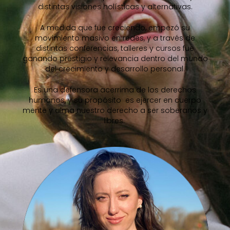
distintas visiones holísticas y alternativas.
A medida que fue creciendo, empezó su
movimiento masivo en redes, y a través de
distintas conferencias, talleres y cursos fue
ganando prestigio y relevancia dentro del mundo
del crecimiento y desarrollo personal.
Es una defensora acerrima de los derechos
humanos, y su propósito es ejercer en cuerpo
mente y alma nuestro derecho a ser soberanos y
libres.