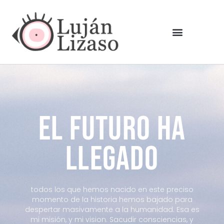
El futuro ha
llegado
todos los que hemos nacido en este preciso
momento de la historia hemos bajado para
despertar masivamente a la humanidad. Esa es
mi misión, y mi vision. Sacudir consciencias, y