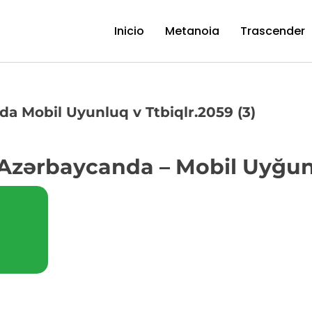
Inicio
Metanoia
Trascender
a Mobil Uyunluq v Ttbiqlr.2059 (3)
 Azərbaycanda – Mobil Uyğun