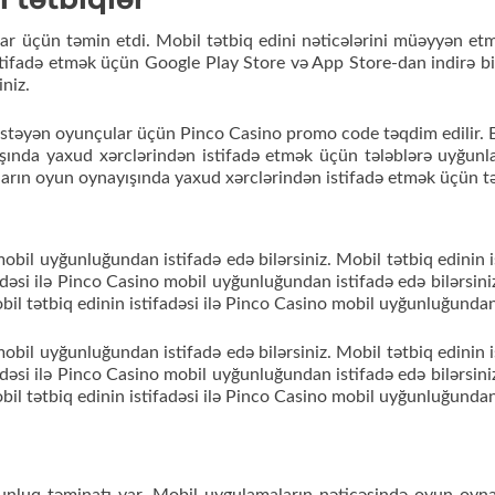
r üçün təmin etdi. Mobil tətbiq edini nəticələrini müəyyən et
stifadə etmək üçün Google Play Store və App Store-dan indirə bil
niz.
istəyən oyunçular üçün Pinco Casino promo code təqdim edilir. 
yışında yaxud xərclərindən istifadə etmək üçün tələblərə uyğ
çuların oyun oynayışında yaxud xərclərindən istifadə etmək üçün t
 mobil uyğunluğundan istifadə edə bilərsiniz. Mobil tətbiq edinin
fadəsi ilə Pinco Casino mobil uyğunluğundan istifadə edə bilərsini
il tətbiq edinin istifadəsi ilə Pinco Casino mobil uyğunluğundan 
 mobil uyğunluğundan istifadə edə bilərsiniz. Mobil tətbiq edinin
fadəsi ilə Pinco Casino mobil uyğunluğundan istifadə edə bilərsini
il tətbiq edinin istifadəsi ilə Pinco Casino mobil uyğunluğundan 