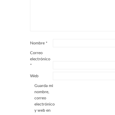
Nombre
*
Correo
electrónico
*
Web
Guarda mi
nombre,
correo
electrónico
y web en