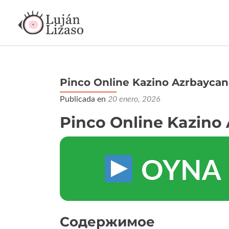
Pinco Online Kazino Azrbaycand
Publicada en
20 enero, 2026
Pinco Online Kazino
OYNA
Содержимое