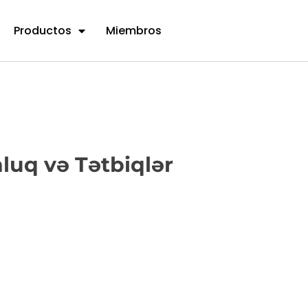
Productos
Miembros
luq və Tətbiqlər