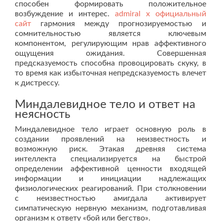
способен формировать положительное
возбуждение и интерес.
admiral x официальный
сайт
гармония между прогнозируемостью и
сомнительностью является ключевым
компонентом, регулирующим нрав аффективного
ощущения ожидания. Совершенная
предсказуемость способна провоцировать скуку, в
то время как избыточная непредсказуемость влечет
к дистрессу.
Миндалевидное тело и ответ на
неясность
Миндалевидное тело играет основную роль в
создании проявлений на неизвестность и
возможную риск. Этакая древняя система
интеллекта специализируется на быстрой
определении аффективной ценности входящей
информации и инициации надлежащих
физиологических реагирований. При столкновении
с неизвестностью амигдала активирует
симпатическую нервную механизм, подготавливая
организм к ответу «бой или бегство».