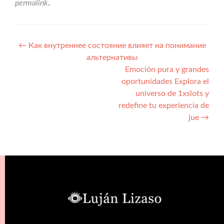
permalink
.
←
Как внутреннее состояние влияет на понимание
альтернативы
Emoción pura y grandes
oportunidades Explora el
universo de 1xslots y
redefine tu experiencia de
jue
→