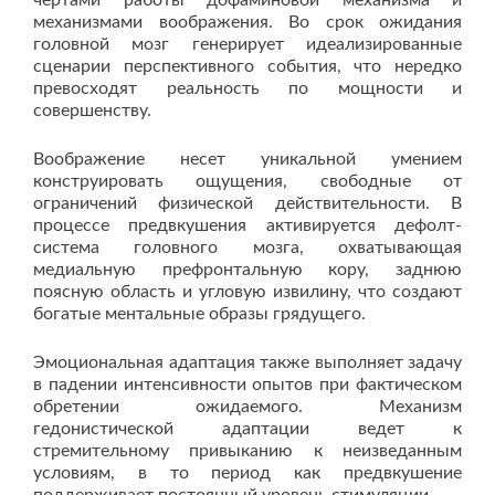
чертами работы дофаминовой механизма и
механизмами воображения. Во срок ожидания
головной мозг генерирует идеализированные
сценарии перспективного события, что нередко
превосходят реальность по мощности и
совершенству.
Воображение несет уникальной умением
конструировать ощущения, свободные от
ограничений физической действительности. В
процессе предвкушения активируется дефолт-
система головного мозга, охватывающая
медиальную префронтальную кору, заднюю
поясную область и угловую извилину, что создают
богатые ментальные образы грядущего.
Эмоциональная адаптация также выполняет задачу
в падении интенсивности опытов при фактическом
обретении ожидаемого. Механизм
гедонистической адаптации ведет к
стремительному привыканию к неизведанным
условиям, в то период как предвкушение