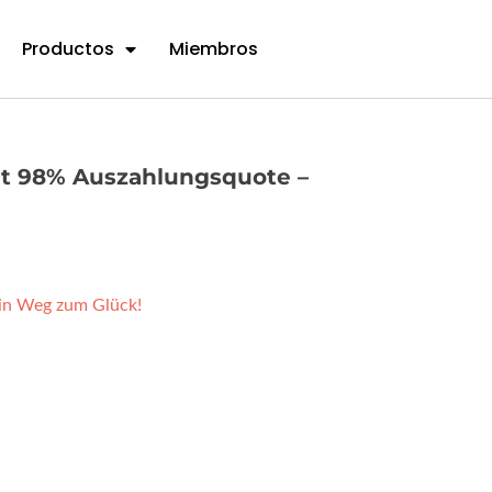
Productos
Miembros
t 98% Auszahlungsquote –
in Weg zum Glück!