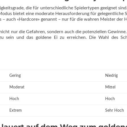
keitsgrade, die für unterschiedliche Spielertypen geeignet sind
Modus bietet eine moderate Herausforderung für gelegentliche 
s – auch «Hardcore» genannt – nur für die wahren Meister der 
nicht nur die Gefahren, sondern auch die potenziellen Gewinne. 
 zu sein und das goldene Ei zu erreichen. Die Wahl des Schw
Gering
Niedrig
Moderat
Mittel
Hoch
Hoch
Extrem
Sehr Hoch