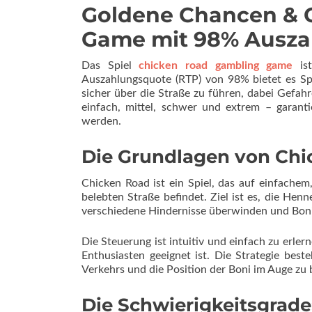
Goldene Chancen & 
Game mit 98% Ausza
Das Spiel
chicken road gambling game
ist
Auszahlungsquote (RTP) von 98% bietet es Spi
sicher über die Straße zu führen, dabei Gefah
einfach, mittel, schwer und extrem – garanti
werden.
Die Grundlagen von Chic
Chicken Road ist ein Spiel, das auf einfachem
belebten Straße befindet. Ziel ist es, die He
verschiedene Hindernisse überwinden und Bon
Die Steuerung ist intuitiv und einfach zu erle
Enthusiasten geeignet ist. Die Strategie bes
Verkehrs und die Position der Boni im Auge zu 
Die Schwierigkeitsgrade