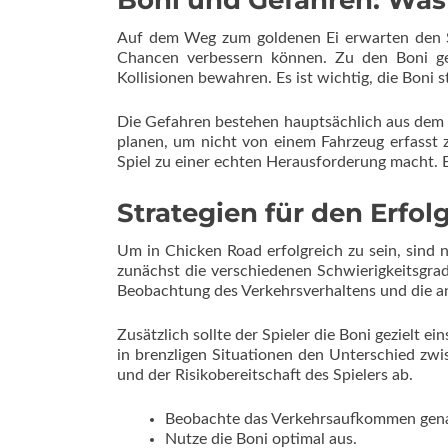
Boni und Gefahren: Was
Auf dem Weg zum goldenen Ei erwarten den Sp
Chancen verbessern können. Zu den Boni geh
Kollisionen bewahren. Es ist wichtig, die Boni 
Die Gefahren bestehen hauptsächlich aus dem fl
planen, um nicht von einem Fahrzeug erfasst 
Spiel zu einer echten Herausforderung macht. E
Strategien für den Erfo
Um in Chicken Road erfolgreich zu sein, sind n
zunächst die verschiedenen Schwierigkeitsgra
Beobachtung des Verkehrsverhaltens und die a
Zusätzlich sollte der Spieler die Boni gezielt 
in brenzligen Situationen den Unterschied zwi
und der Risikobereitschaft des Spielers ab.
Beobachte das Verkehrsaufkommen gen
Nutze die Boni optimal aus.