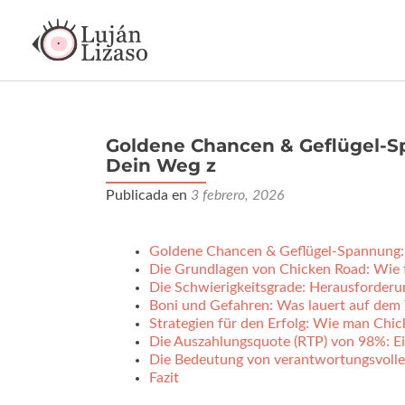
Goldene Chancen & Geflügel-
Dein Weg z
Publicada en
3 febrero, 2026
Goldene Chancen & Geflügel-Spannung:
Die Grundlagen von Chicken Road: Wie f
Die Schwierigkeitsgrade: Herausforderun
Boni und Gefahren: Was lauert auf dem
Strategien für den Erfolg: Wie man Chic
Die Auszahlungsquote (RTP) von 98%: Ein
Die Bedeutung von verantwortungsvolle
Fazit