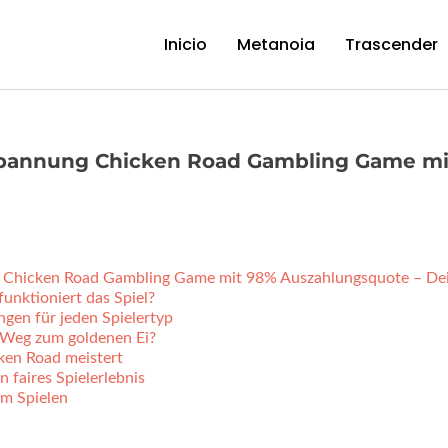
Inicio
Metanoia
Trascender
Spannung Chicken Road Gambling Game mi
 Chicken Road Gambling Game mit 98% Auszahlungsquote – De
unktioniert das Spiel?
gen für jeden Spielertyp
 Weg zum goldenen Ei?
ken Road meistert
 faires Spielerlebnis
m Spielen