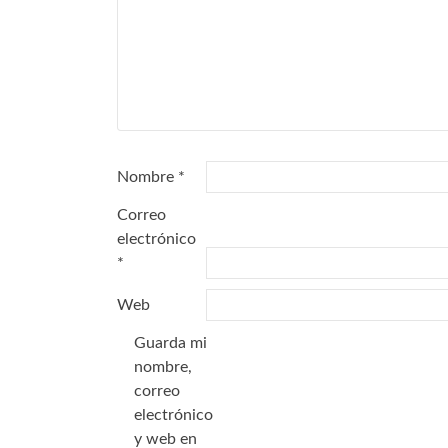
Nombre
*
Correo
electrónico
*
Web
Guarda mi
nombre,
correo
electrónico
y web en