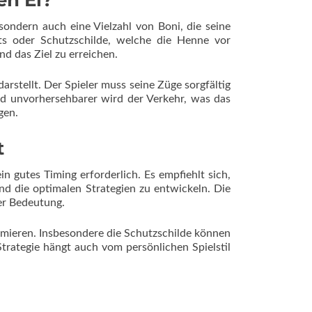
en Ei?
ndern auch eine Vielzahl von Boni, die seine
ts oder Schutzschilde, welche die Henne vor
nd das Ziel zu erreichen.
rstellt. Der Spieler muss seine Züge sorgfältig
nd unvorhersehbarer wird der Verkehr, was das
gen.
t
n gutes Timing erforderlich. Es empfiehlt sich,
d die optimalen Strategien zu entwickeln. Die
er Bedeutung.
inimieren. Insbesondere die Schutzschilde können
trategie hängt auch vom persönlichen Spielstil