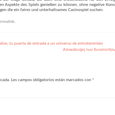
ven Aspekte des Spiels genießen zu können, ohne negative Kon
gen die ein faires und unterhaltsames Casinospiel suchen.
ermalink
.
line, tu puerta de entrada a un universo de entretenimien
Αποκάλυψη των δυνατοτήτων 
icada.
Los campos obligatorios están marcados con
*