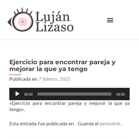
Ejercicio para encontrar pareja y
mejorar la que ya tengo
Publicada en
7 febrero, 2025
Reproductor
00:00
00:00
de
audio
«Ejercicio para encontrar pareja y mejorar la que ya
tengo».
Esta entrada fue publicada en . Guarda el
permalink
.