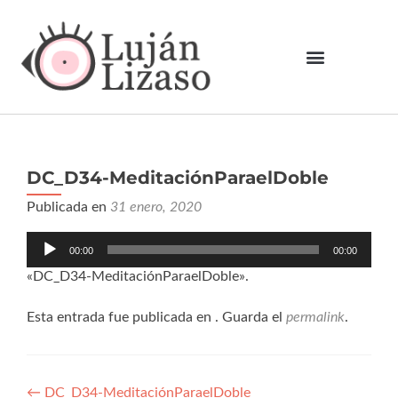
DC_D34-MeditaciónParaelDoble
Publicada en
31 enero, 2020
Reproductor
00:00
00:00
de
audio
«DC_D34-MeditaciónParaelDoble».
Esta entrada fue publicada en . Guarda el
permalink
.
←
DC_D34-MeditaciónParaelDoble